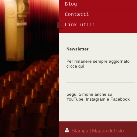
Blog
Contatti
Link utili
Newsletter
Per rimanere sempre aggiornato
clicca
qui
Segui Simone anche su
YouTube
,
Instagram
e
Facebook
Stampa
|
Mappa del sito